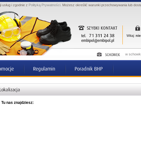
ji usług i zgodnie z
Polityką Prywatności
. Możesz określić warunki przechowywania lub dost
Witaj:
nie
w schowku
Tu nas znajdziesz: