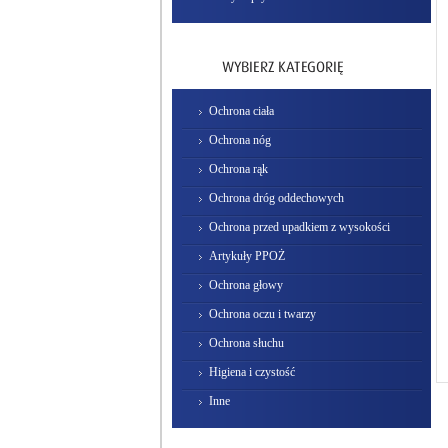
Ochrona ciała
Ochrona nóg
Ochrona rąk
Ochrona dróg oddechowych
Ochrona przed upadkiem z wysokości
Artykuły PPOŻ
Ochrona głowy
Ochrona oczu i twarzy
Ochrona słuchu
Higiena i czystość
Inne