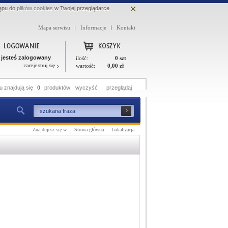
ępu do
plików cookies
w Twojej przeglądarce.
Mapa serwisu
Informacje
Kontakt
 jesteś zalogowany
ilość:
0 szt
zarejestruj się
wartość:
0,00 zł
 znajdują się
0
produktów
wyczyść
przeglądaj
Znajdujesz się w
Strona główna
Lokalizacja