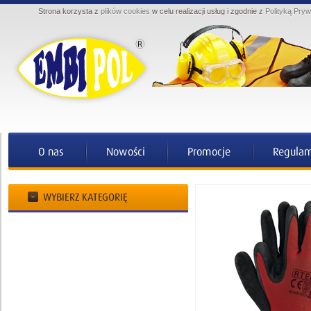
Strona korzysta z
plików cookies
w celu realizacji usług i zgodnie z
Polityką Pryw
Ochrona ciała
Ochrona nóg
Ochrona rąk
Ochrona dróg oddechowych
Ochrona przed upadkiem z wysokości