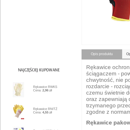
Artykuły PPOŻ
Ochrona głowy
Ochrona oczu i twarzy
Ochrona słuchu
Higiena i czystość
Inne
Opis produktu
Op
Rękawice ochronn
ściągaczem - pow
chwytność, nie p
1
rozdarcie - rozcią
Rękawice RWKS
Cena:
2,96 zł
czemu świetnie do
oraz zapewniają 
trzymanego przed
2
Rękawice RNITŻ
zgodne z normami
Cena:
4,55 zł
Rękawice pakow
3