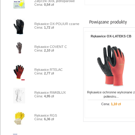
Zatyczki 303L jednoparowe
Cena:
0,54 zł
4
Rękawice OX-POLIUR czarne
Cena:
1,72 zł
Rękawice OX-LATEKS CB
5
Rękawice COVENT C
Cena:
2,10 zł
6
Rękawice RTELAC
Cena:
2,77 zł
7
Rękawice ochronne wykonane z
Rękawice RWKBLUX
Cena:
4,95 zł
poliestru...
Cena:
1,10 zł
8
Rękawice RGS
Cena:
6,36 zł
9