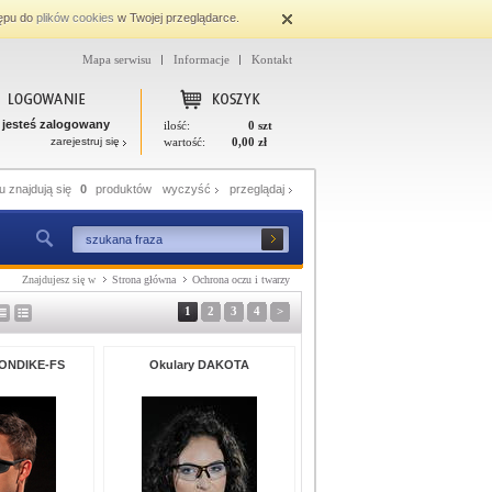
ępu do
plików cookies
w Twojej przeglądarce.
Mapa serwisu
Informacje
Kontakt
 jesteś zalogowany
ilość:
0 szt
zarejestruj się
wartość:
0,00 zł
 znajdują się
0
produktów
wyczyść
przeglądaj
Znajdujesz się w
Strona główna
Ochrona oczu i twarzy
1
2
3
4
>
LONDIKE-FS
Okulary DAKOTA