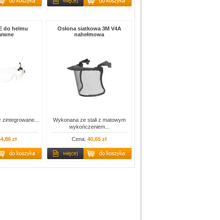
E do helmu
Osłona siatkowa 3M V4A
arwne
nahełmowa
zintegrowane...
Wykonana ze stali z matowym
wykończeniem...
4,86 zł
Cena:
40,65 zł