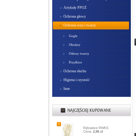
Artykuły PPOŻ
Ochrona głowy
Ochrona oczu i twarzy
Gogle
Okulary
Osłony twarzy
Przyłbice
Ochrona słuchu
Higiena i czystość
Inne
1
Rękawice RWKS
Cena:
2,96 zł