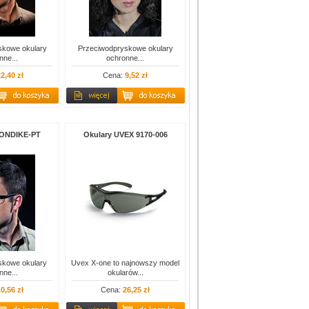
skowe okulary
Przeciwodpryskowe okulary
nne...
ochronne...
2,40 zł
Cena:
9,52 zł
LONDIKE-PT
Okulary UVEX 9170-006
skowe okulary
Uvex X-one to najnowszy model
nne...
okularów...
0,56 zł
Cena:
26,25 zł