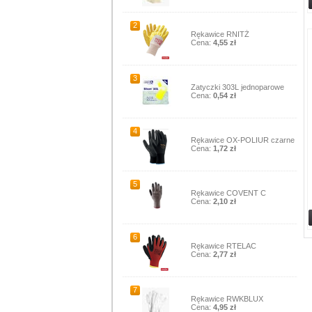
2
Rękawice RNITŻ
Cena:
4,55 zł
3
Zatyczki 303L jednoparowe
Cena:
0,54 zł
4
Rękawice OX-POLIUR czarne
Cena:
1,72 zł
5
Rękawice COVENT C
Cena:
2,10 zł
6
Rękawice RTELAC
Cena:
2,77 zł
7
Rękawice RWKBLUX
Cena:
4,95 zł