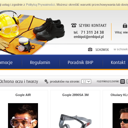
ji usług i zgodnie z
Polityką Prywatności
. Możesz określić warunki przechowywania lub dost
Witaj:
nie
w schowku
rozmieszczenie:
produktów na stronie:
Gogle AIR
Gogle 2890SA 3M
Okulary K