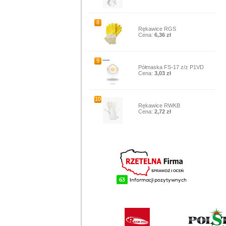
8
Rękawice RGS
Cena:
6,36 zł
9
Półmaska FS-17 z/z P1VD
Cena:
3,03 zł
10
Rękawice RWKB
Cena:
2,72 zł