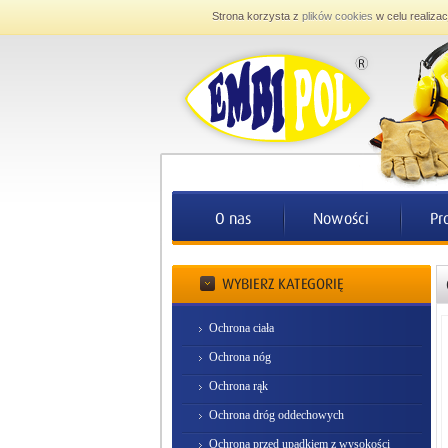
Strona korzysta z
plików cookies
w celu realizac
Ochrona ciała
Ochrona nóg
Ochrona rąk
Ochrona dróg oddechowych
Ochrona przed upadkiem z wysokości