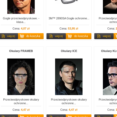
Gogle przeciwodpryskowe. -
3M™ 2890SA Gogle ochronne...
Przeciwodpry
klasa...
ochro
Cena:
4,07 zł
Cena:
53,95 zł
Cena:
2
Okulary FRAMEB
Okulary ICE
Okulary K
Przeciwodpryskowe okulary
Przeciwodpryskowe okulary
Przeciwodpry
ochronne...
ochronne...
ochro
Cena:
4,47 zł
Cena:
4,47 zł
Cena:
1