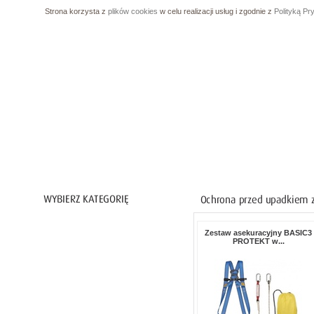
Strona korzysta z
plików cookies
w celu realizacji usług i zgodnie z
Polityką Pr
Ochrona ciała
Zestaw asekuracyjny BASIC3
PROTEKT w...
Ochrona nóg
Ochrona rąk
Ochrona dróg oddechowych
Ochrona przed upadkiem z wysokości