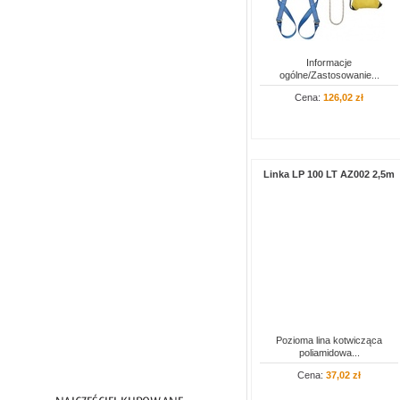
Amortyzatory
Linki bezpieczeństwa
Informacje
ogólne/Zastosowanie...
Sprzęt strażacki
Cena:
126,02 zł
Szelki bezpieczeństwa
Urządzenia samohamowne
Zaczepy
Linka LP 100 LT AZ002 2,5m
Zatrzaśniki
Artykuły PPOŻ
Ochrona głowy
Ochrona oczu i twarzy
Ochrona słuchu
Higiena i czystość
Inne
Pozioma lina kotwicząca
poliamidowa...
Cena:
37,02 zł