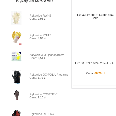
1
Linka LP100 LT AZ003 10m
Rękawice RWKS
Z/P
Cena:
2,96 zł
2
Rękawice RNITŻ
Cena:
4,55 zł
3
Zatyczki 303L jednoparowe
Cena:
0,54 zł
LP 100 LT/AZ 003 - 2,5m LINA...
4
Cena:
68,76 zł
Rękawice OX-POLIUR czarne
Cena:
1,72 zł
5
Rękawice COVENT C
Cena:
2,10 zł
6
Rękawice RTELAC