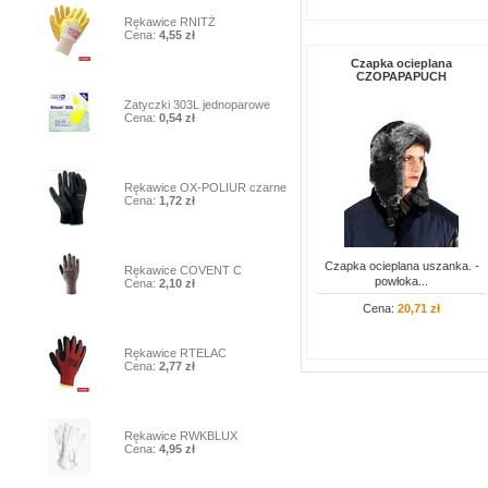
2
Rękawice RNITŻ
Cena:
4,55 zł
Czapka ocieplana
CZOPAPAPUCH
3
Zatyczki 303L jednoparowe
Cena:
0,54 zł
4
Rękawice OX-POLIUR czarne
Cena:
1,72 zł
5
Czapka ocieplana uszanka. -
Rękawice COVENT C
powłoka...
Cena:
2,10 zł
Cena:
20,71 zł
6
Rękawice RTELAC
Cena:
2,77 zł
7
Rękawice RWKBLUX
Cena:
4,95 zł