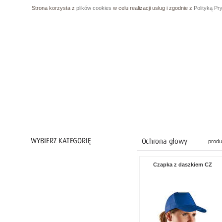
Strona korzysta z
plików cookies
w celu realizacji usług i zgodnie z
Polityką Pr
produ
Ochrona ciała
Czapka z daszkiem CZ
Ochrona nóg
Ochrona rąk
Ochrona dróg oddechowych
Ochrona przed upadkiem z wysokości