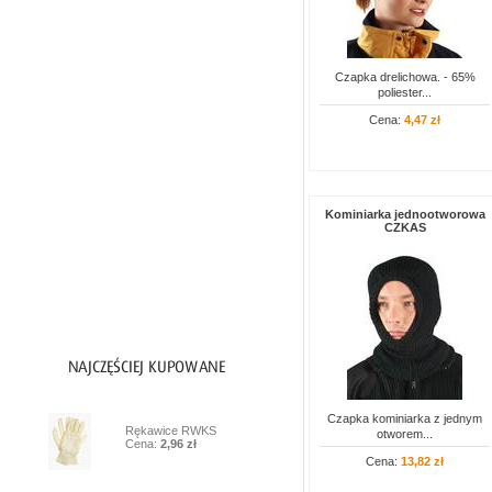
Artykuły PPOŻ
Ochrona głowy
Czapka drelichowa. - 65%
poliester...
Czapki
Cena:
4,47 zł
Czepki
Hełmy
Ochrona oczu i twarzy
Kominiarka jednootworowa
Ochrona słuchu
CZKAS
Higiena i czystość
Inne
1
Czapka kominiarka z jednym
Rękawice RWKS
otworem...
Cena:
2,96 zł
Cena:
13,82 zł