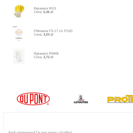
8
Rękawice RGS
Cena:
6,36 zł
9
Półmaska FS-17 z/z P1VD
Cena:
3,03 zł
10
Rękawice RWKB
Cena:
2,72 zł
Jeżeli zainteresował Cię nasz serwis i chciałbyś