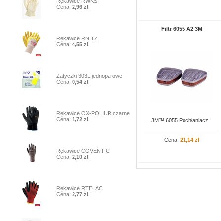
Rękawice RWKS
Cena:
2,96 zł
Filtr 6055 A2 3M
2
Rękawice RNITŻ
Cena:
4,55 zł
3
Zatyczki 303L jednoparowe
Cena:
0,54 zł
4
Rękawice OX-POLIUR czarne
Cena:
1,72 zł
3M™ 6055 Pochłaniacz...
Cena:
21,14 zł
5
Rękawice COVENT C
Cena:
2,10 zł
6
Rękawice RTELAC
Cena:
2,77 zł
7