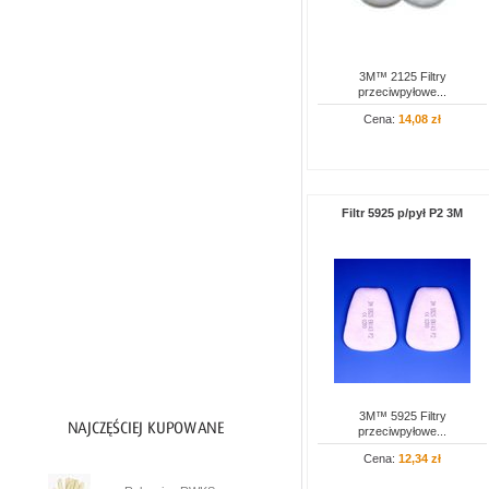
Akcesoria
Filtry
Maski
3M™ 2125 Filtry
przeciwpyłowe...
Pochłaniacze
Cena:
14,08 zł
Półmaski
Ochrona przed upadkiem z wysokości
Artykuły PPOŻ
Filtr 5925 p/pył P2 3M
Ochrona głowy
Ochrona oczu i twarzy
Ochrona słuchu
Higiena i czystość
Inne
3M™ 5925 Filtry
przeciwpyłowe...
Cena:
12,34 zł
1