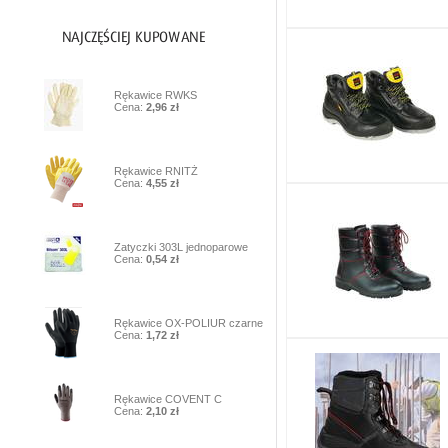
1
Rękawice RWKS
Cena:
2,96 zł
2
Rękawice RNITŻ
Cena:
4,55 zł
3
Zatyczki 303L jednoparowe
Cena:
0,54 zł
4
Rękawice OX-POLIUR czarne
Cena:
1,72 zł
5
Rękawice COVENT C
Cena:
2,10 zł