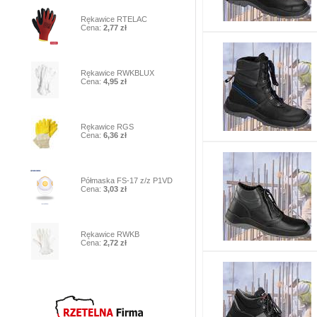
6
Rękawice RTELAC
Cena:
2,77 zł
7
Rękawice RWKBLUX
Cena:
4,95 zł
8
Rękawice RGS
Cena:
6,36 zł
9
Półmaska FS-17 z/z P1VD
Cena:
3,03 zł
10
Rękawice RWKB
Cena:
2,72 zł