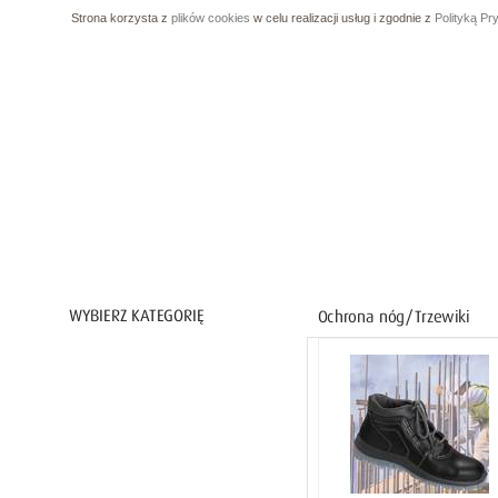
Strona korzysta z
plików cookies
w celu realizacji usług i zgodnie z
Polityką Pr
Ochrona ciała
Ochrona nóg
Buty gumowe / PCV
Obuwie ocieplane