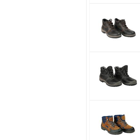
Ochraniacze / Nakolanniki
Półbuty
Sandały / Klapki
Trzewiki
Damskie
Męskie
Ochrona rąk
Ochrona dróg oddechowych
Ochrona przed upadkiem z wysokości
Artykuły PPOŻ
Ochrona głowy
Ochrona oczu i twarzy
Ochrona słuchu
Higiena i czystość
Inne