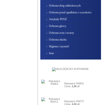
Ochrona dróg oddechowych
Ochrona przed upadkiem z wysokości
Artykuły PPOŻ
Ochrona głowy
Ochrona oczu i twarzy
Ochrona słuchu
Higiena i czystość
Inne
1
Rękawice RWKS
Cena:
2,96 zł
2
Rękawice RNITŻ
Cena:
4,55 zł