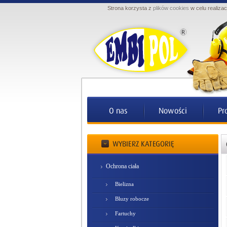
Strona korzysta z
plików cookies
w celu realizac
Ochrona ciała
Bielizna
Bluzy robocze
Fartuchy