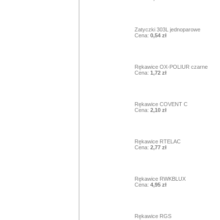
3
Zatyczki 303L jednoparowe
Cena:
0,54 zł
4
Rękawice OX-POLIUR czarne
Cena:
1,72 zł
5
Rękawice COVENT C
Cena:
2,10 zł
6
Rękawice RTELAC
Cena:
2,77 zł
7
Rękawice RWKBLUX
Cena:
4,95 zł
8
Rękawice RGS