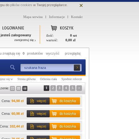
ępu do
plików cookies
w Twojej przeglądarce.
Mapa serwisu
Informacje
Kontakt
 jesteś zalogowany
ilość:
0 szt
zarejestruj się
wartość:
0,00 zł
 znajdują się
0
produktów
wyczyść
przeglądaj
jesz się w
Strona główna
Ochrona ciała
Spodnie robocze
1
2
3
4
5
>
zenie:
Cena:
94,98 zł
Cena:
60,98 zł
Cena:
102,44 zł