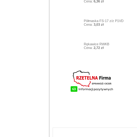
Cena:
6,36 zł
9
Półmaska FS-17 z/z P1VD
Cena:
3,03 zł
10
Rękawice RWKB
Cena:
2,72 zł