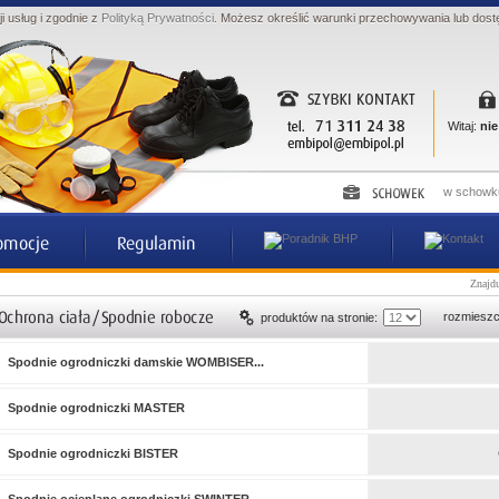
ji usług i zgodnie z
Polityką Prywatności
. Możesz określić warunki przechowywania lub dost
Witaj:
nie
w schowku
Znajdu
rozmieszc
produktów na stronie:
Spodnie ogrodniczki damskie WOMBISER...
Spodnie ogrodniczki MASTER
Spodnie ogrodniczki BISTER