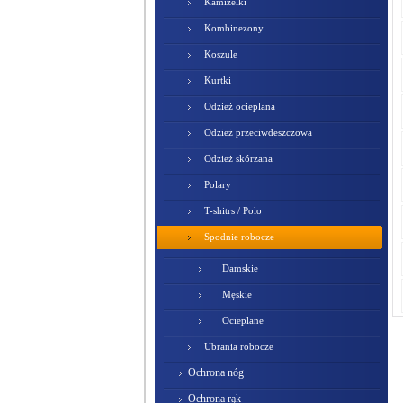
Kamizelki
Kombinezony
Koszule
Kurtki
Odzież ocieplana
Odzież przeciwdeszczowa
Odzież skórzana
Polary
T-shitrs / Polo
Spodnie robocze
Damskie
Męskie
Ocieplane
Ubrania robocze
Ochrona nóg
Ochrona rąk