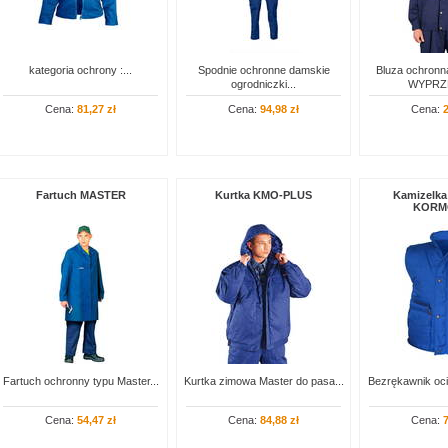
kategoria ochrony :...
Spodnie ochronne damskie
Bluza ochronna
ogrodniczki...
WYPRZE
Cena:
81,27 zł
Cena:
94,98 zł
Cena:
2
Fartuch MASTER
Kurtka KMO-PLUS
Kamizelka
KORM
Fartuch ochronny typu Master...
Kurtka zimowa Master do pasa...
Bezrękawnik oci
Cena:
54,47 zł
Cena:
84,88 zł
Cena:
7