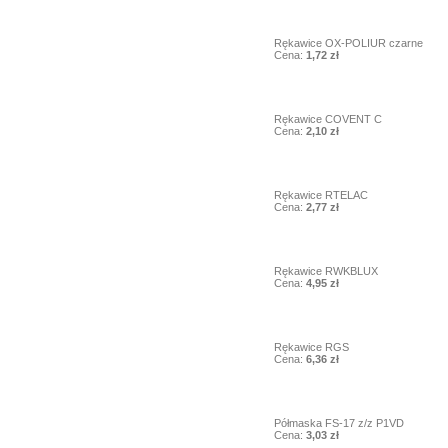
4
Rękawice OX-POLIUR czarne
Cena:
1,72 zł
5
Rękawice COVENT C
Cena:
2,10 zł
6
Rękawice RTELAC
Cena:
2,77 zł
7
Rękawice RWKBLUX
Cena:
4,95 zł
8
Rękawice RGS
Cena:
6,36 zł
9
Półmaska FS-17 z/z P1VD
Cena:
3,03 zł