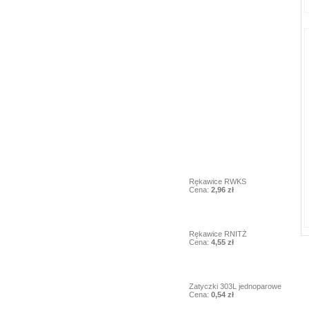
Ochrona głowy
Ochrona oczu i twarzy
Ochrona słuchu
Higiena i czystość
Inne
1
Rękawice RWKS
Cena:
2,96 zł
2
Rękawice RNITŻ
Cena:
4,55 zł
3
Zatyczki 303L jednoparowe
Cena:
0,54 zł