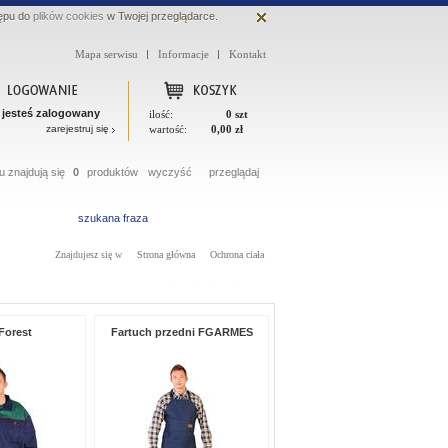
ępu do
plików cookies
w Twojej przeglądarce.
Mapa serwisu
Informacje
Kontakt
 jesteś zalogowany
ilość:
0 szt
zarejestruj się
wartość:
0,00 zł
 znajdują się
0
produktów
wyczyść
przeglądaj
Znajdujesz się w
Strona główna
Ochrona ciała
1
2
3
4
5
>
Forest
Fartuch przedni FGARMES