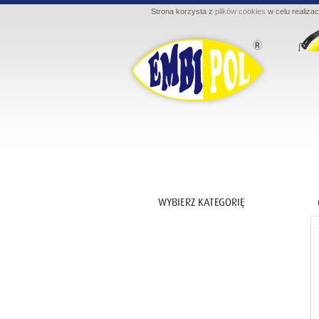
Strona korzysta z
plików cookies
w celu realizac
Ochrona ciała
Bielizna
Bluzy robocze
Fartuchy