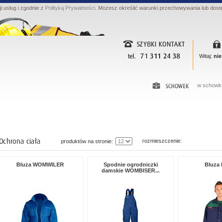
ji usług i zgodnie z
Polityką Prywatności
. Możesz określić warunki przechowywania lub dost
Witaj:
nie
w schowku
rozmieszczenie:
produktów na stronie:
Bluza WOMWILER
Spodnie ogrodniczki
Bluza 
damskie WOMBISER...