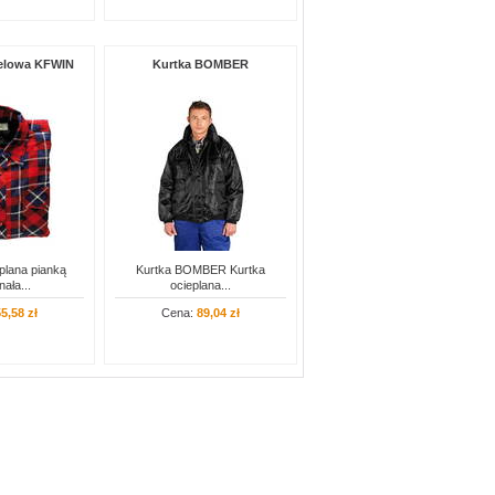
nelowa KFWIN
Kurtka BOMBER
plana pianką
Kurtka BOMBER Kurtka
ała...
ocieplana...
5,58 zł
Cena:
89,04 zł