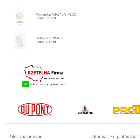
9
Półmaska FS-17 z/z P1VD
Cena:
3,03 zł
10
Rękawice RWKB
Cena:
2,72 zł