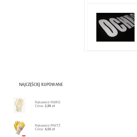
Artykuły PPOŻ
Ochrona głowy
Ochrona oczu i twarzy
Ochrona słuchu
Higiena i czystość
Inne
Nadruki
1
Rękawice RWKS
Cena:
2,96 zł
2
Rękawice RNITŻ
Cena:
4,55 zł