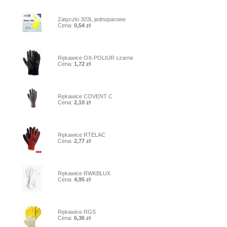
3
Zatyczki 303L jednoparowe
Cena:
0,54 zł
4
Rękawice OX-POLIUR czarne
Cena:
1,72 zł
5
Rękawice COVENT C
Cena:
2,10 zł
6
Rękawice RTELAC
Cena:
2,77 zł
7
Rękawice RWKBLUX
Cena:
4,95 zł
8
Rękawice RGS
Cena:
6,36 zł