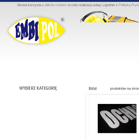
Strona korzysta z
plików cookies
w celu realizacji usług i zgodnie z
Polityką Pryw
produktów na stron
Ochrona ciała
Ochrona nóg
Ochrona rąk
Ochrona dróg oddechowych
Ochrona przed upadkiem z wysokości