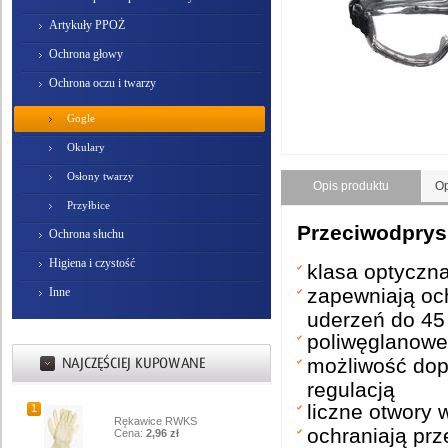
Artykuły PPOŻ
Ochrona głowy
Ochrona oczu i twarzy
Gogle
Okulary
Osłony twarzy
Opis produktu
Op
Przyłbice
Przeciwodprys
Ochrona słuchu
Higiena i czystość
klasa optyczn
zapewniają och
Inne
uderzeń do 45
poliwęglanowe
możliwość dop
regulacją
liczne otwory 
1
Rękawice RWKS
ochraniają prz
Cena:
2,96 zł