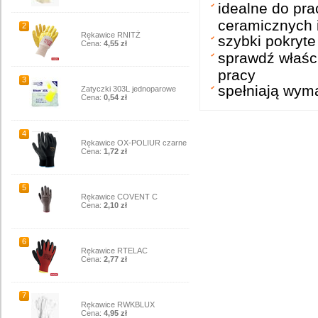
idealne do pra
ceramicznych i
2
Rękawice RNITŻ
szybki pokryte
Cena:
4,55 zł
sprawdź właści
pracy
3
spełniają wy
Zatyczki 303L jednoparowe
Cena:
0,54 zł
4
Rękawice OX-POLIUR czarne
Cena:
1,72 zł
5
Rękawice COVENT C
Cena:
2,10 zł
6
Rękawice RTELAC
Cena:
2,77 zł
7
Rękawice RWKBLUX
Cena:
4,95 zł