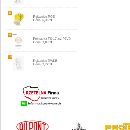
8
Rękawice RGS
Cena:
6,36 zł
9
Półmaska FS-17 z/z P1VD
Cena:
3,03 zł
10
Rękawice RWKB
Cena:
2,72 zł