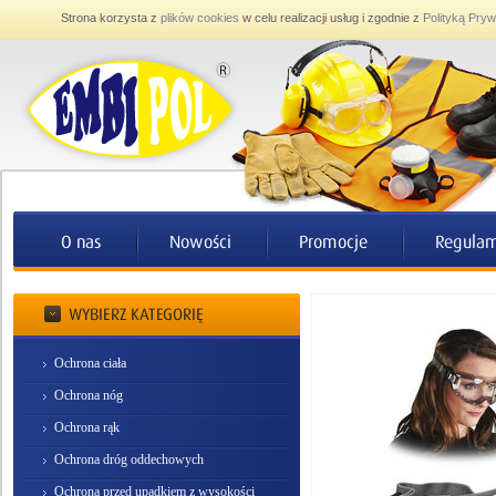
Strona korzysta z
plików cookies
w celu realizacji usług i zgodnie z
Polityką Pryw
Ochrona ciała
Ochrona nóg
Ochrona rąk
Ochrona dróg oddechowych
Ochrona przed upadkiem z wysokości