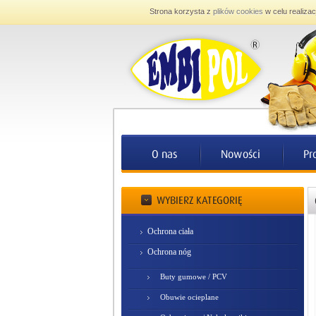
Strona korzysta z
plików cookies
w celu realizac
Ochrona ciała
Ochrona nóg
Buty gumowe / PCV
Obuwie ocieplane