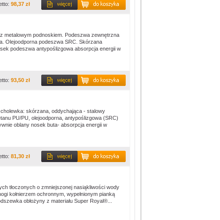
etto:
98,37 zł
e z metalowym podnoskiem. Podeszwa zewnętrzna
ka. Olejoodporna podeszwa SRC. Skórzana
ek podeszwa antypoślizgowa absorpcja energii w
etto:
93,50 zł
cholewka: skórzana, oddychająca - stalowy
tanu PU/PU, olejoodporna, antypoślizgowa (SRC)
ywnie oblany nosek buta- absorpcja energii w
etto:
81,30 zł
ch tłoczonych o zmniejszonej nasiąkliwości wody
nogi kołnierzem ochronnym, wypełnionym pianką
odszewka obłożyny z materiału Super Royal®...