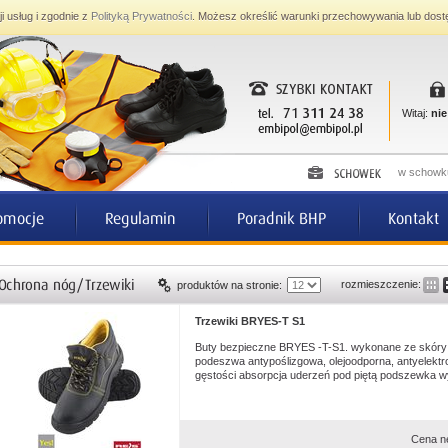
ji usług i zgodnie z
Polityką Prywatności
. Możesz określić warunki przechowywania lub dost
Witaj:
nie
w schowku
rozmieszczenie:
produktów na stronie:
Trzewiki BRYES-T S1
Buty bezpieczne BRYES -T-S1. wykonane ze skóry by
podeszwa antypoślizgowa, olejoodporna, antyelektr
gęstości absorpcja uderzeń pod piętą podszewka wy
Cena n