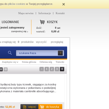
ępu do
plików cookies
w Twojej przeglądarce.
Mapa serwisu
Informacje
Kontakt
 jesteś zalogowany
ilość:
0 szt
zarejestruj się
wartość:
0,00 zł
 znajdują się
0
produktów
wyczyść
przeglądaj
Znajdujesz się w
Strona główna
Ochrona nóg
Trzewiki
<
1
2
3
4
dlęcej buty typu trzewik, sięgające za kostkę
ostatyczna wykonana z poliuretanu o podwójnej
konana z materiału cambrelle absorbującego...
etto:
52,85 zł