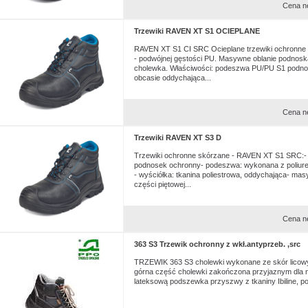
Cena n
Trzewiki RAVEN XT S1 OCIEPLANE
RAVEN XT S1 CI SRC Ocieplane trzewiki ochronn
- podwójnej gęstości PU. Masywne oblanie podnos
cholewka. Właściwości: podeszwa PU/PU S1 podnos
obcasie oddychająca...
Cena n
Trzewiki RAVEN XT S3 D
Trzewiki ochronne skórzane - RAVEN XT S1 SRC:- 
podnosek ochronny- podeszwa: wykonana z poliure
- wyściółka: tkanina poliestrowa, oddychająca- mas
części piętowej...
Cena n
363 S3 Trzewik ochronny z wkł.antyprzeb. ,src
TRZEWIK 363 S3 cholewki wykonane ze skór licowy
górna część cholewki zakończona przyjaznym dla 
lateksową podszewka przyszwy z tkaniny Ibiline, p