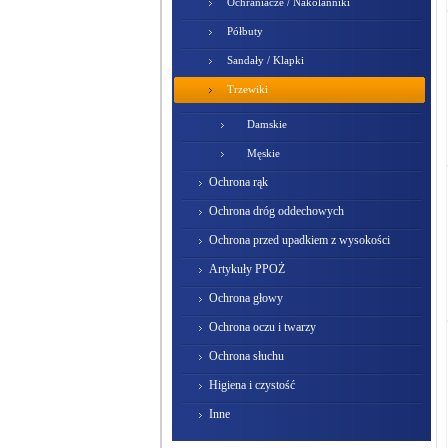
Ochraniacze / Nakolanniki
Półbuty
Sandały / Klapki
Trzewiki
Damskie
Męskie
Ochrona rąk
Ochrona dróg oddechowych
Ochrona przed upadkiem z wysokości
Artykuły PPOŻ
Ochrona głowy
Ochrona oczu i twarzy
Ochrona słuchu
Higiena i czystość
Inne