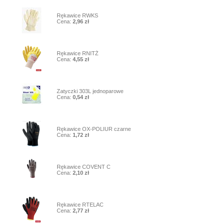
1
Rękawice RWKS
Cena:
2,96 zł
2
Rękawice RNITŻ
Cena:
4,55 zł
3
Zatyczki 303L jednoparowe
Cena:
0,54 zł
4
Rękawice OX-POLIUR czarne
Cena:
1,72 zł
5
Rękawice COVENT C
Cena:
2,10 zł
6
Rękawice RTELAC
Cena:
2,77 zł