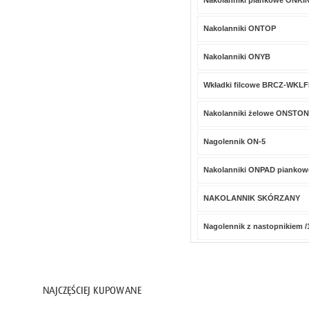
Nakolanniki piankowe ONK
Ochraniacze / Nakolanniki
Półbuty
Nakolanniki ONTOP
Sandały / Klapki
Nakolanniki ONYB
Trzewiki
Ochrona rąk
Wkładki filcowe BRCZ-WKLF
Ochrona dróg oddechowych
Nakolanniki żelowe ONSTO
Ochrona przed upadkiem z wysokości
Artykuły PPOŻ
Nagolennik ON-5
Ochrona głowy
Nakolanniki ONPAD piankow
Ochrona oczu i twarzy
NAKOLANNIK SKÓRZANY
Ochrona słuchu
Higiena i czystość
Nagolennik z nastopnikiem /
Inne