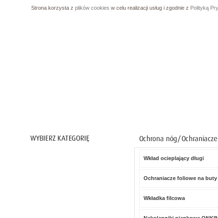
Strona korzysta z
plików cookies
w celu realizacji usług i zgodnie z
Polityką Pr
Wkład ocieplający długi
Ochrona ciała
Ochrona nóg
Ochraniacze foliowe na but
Buty gumowe / PCV
Wkładka filcowa
Obuwie ocieplane