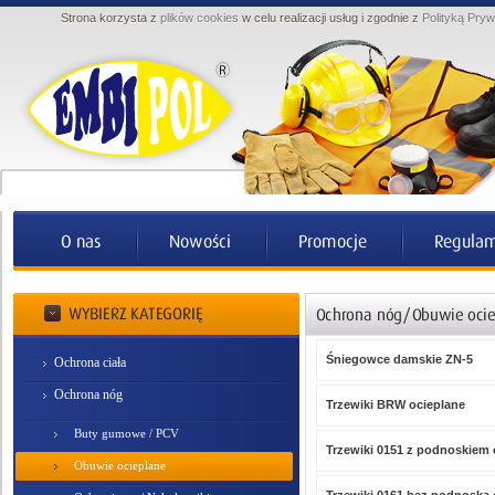
Strona korzysta z
plików cookies
w celu realizacji usług i zgodnie z
Polityką Pryw
Śniegowce damskie ZN-5
Ochrona ciała
Ochrona nóg
Trzewiki BRW ocieplane
Buty gumowe / PCV
Trzewiki 0151 z podnoskiem 
Obuwie ocieplane