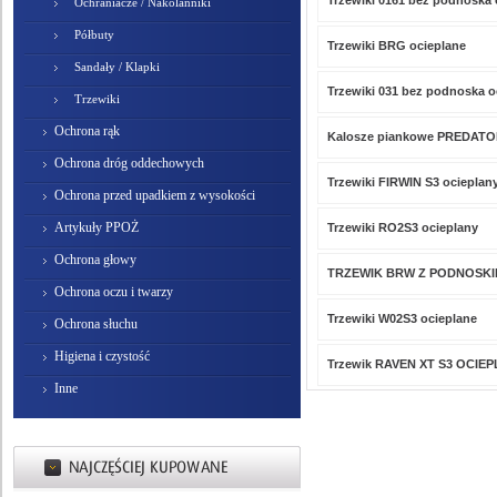
Trzewiki 0161 bez podnoska 
Ochraniacze / Nakolanniki
Półbuty
Trzewiki BRG ocieplane
Sandały / Klapki
Trzewiki 031 bez podnoska o
Trzewiki
Ochrona rąk
Kalosze piankowe PREDATO
Ochrona dróg oddechowych
Trzewiki FIRWIN S3 ocieplan
Ochrona przed upadkiem z wysokości
Artykuły PPOŻ
Trzewiki RO2S3 ocieplany
Ochrona głowy
TRZEWIK BRW Z PODNOSK
Ochrona oczu i twarzy
Trzewiki W02S3 ocieplane
Ochrona słuchu
Higiena i czystość
Trzewik RAVEN XT S3 OCIE
Inne