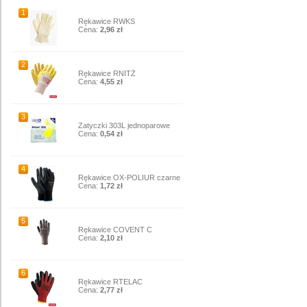
1
Rękawice RWKS
Cena:
2,96 zł
2
Rękawice RNITŻ
Cena:
4,55 zł
3
Zatyczki 303L jednoparowe
Cena:
0,54 zł
4
Rękawice OX-POLIUR czarne
Cena:
1,72 zł
5
Rękawice COVENT C
Cena:
2,10 zł
6
Rękawice RTELAC
Cena:
2,77 zł