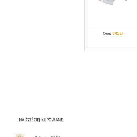
Akcesoria
Filtry
Maski
Pochłaniacze
Cena:
5,61 zł
Półmaski
Ochrona przed upadkiem z wysokości
Artykuły PPOŻ
Ochrona głowy
Ochrona oczu i twarzy
Ochrona słuchu
Higiena i czystość
Inne
1