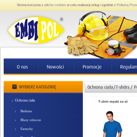
Strona korzysta z
plików cookies
w celu realizacji usług i zgodnie z
Polityką Pryw
Ochrona ciała
T-shirt męski xs-xl
Bielizna
Bluzy robocze
Fartuchy