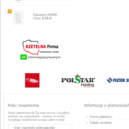
10
Rękawice RWKB
Cena:
2,72 zł
Jeżeli zainteresował Cię nasz serwis i chciałbyś
pokazać go znajomemu - możesz to zrobić
Formy płatności
wysyłając wiadomosć na jego adres e-mail
Odbiór osobisty