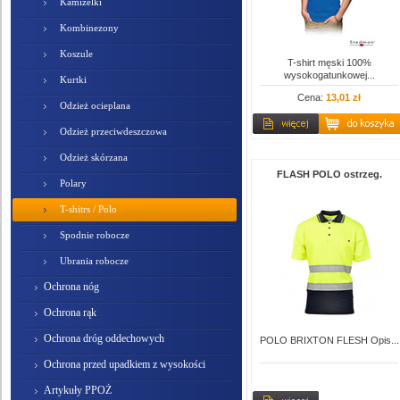
Kamizelki
Kombinezony
Koszule
T-shirt męski 100%
wysokogatunkowej...
Kurtki
Cena:
13,01 zł
Odzież ocieplana
Odzież przeciwdeszczowa
Odzież skórzana
FLASH POLO ostrzeg.
Polary
T-shitrs / Polo
Spodnie robocze
Ubrania robocze
Ochrona nóg
Ochrona rąk
Ochrona dróg oddechowych
POLO BRIXTON FLESH Opis...
Ochrona przed upadkiem z wysokości
Artykuły PPOŻ