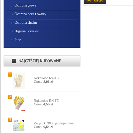
Ochrona głowy
Ochrona oczu i twarzy
Ochrona słuchu
Higiena i czystość
Inne
1
Rękawice RWKS
Cena:
2,96 zł
2
Rękawice RNITŻ
Cena:
4,55 zł
3
Zatyczki 303L jednoparowe
Cena:
0,54 zł