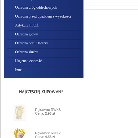
Ochrona dróg oddechowych
Ochrona przed upadkiem z wysokości
Artykuły PPOŻ
Ochrona głowy
Ochrona oczu i twarzy
Ochrona słuchu
Higiena i czystość
Inne
1
Rękawice RWKS
Cena:
2,96 zł
2
Rękawice RNITŻ
Cena:
4,55 zł