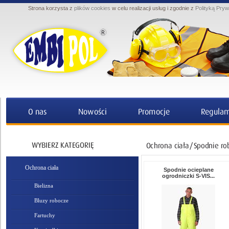
Strona korzysta z
plików cookies
w celu realizacji usług i zgodnie z
Polityką Pryw
Ochrona ciała
Spodnie ocieplane
ogrodniczki S-VIS...
Bielizna
Bluzy robocze
Fartuchy