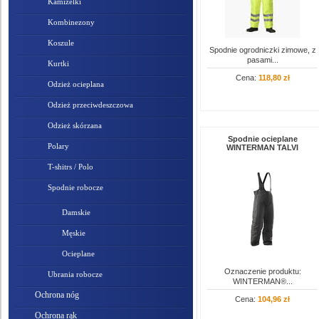
Kamizelki
Kombinezony
Koszule
Spodnie ogrodniczki zimowe, z
pasami...
Kurtki
Cena:
118,80 zł
Odzież ocieplana
Odzież przeciwdeszczowa
Odzież skórzana
Spodnie ocieplane
Polary
WINTERMAN TALVI
T-shitrs / Polo
Spodnie robocze
Damskie
Męskie
Ocieplane
Oznaczenie produktu:
Ubrania robocze
WINTERMAN®...
Ochrona nóg
Cena:
104,96 zł
Ochrona rąk