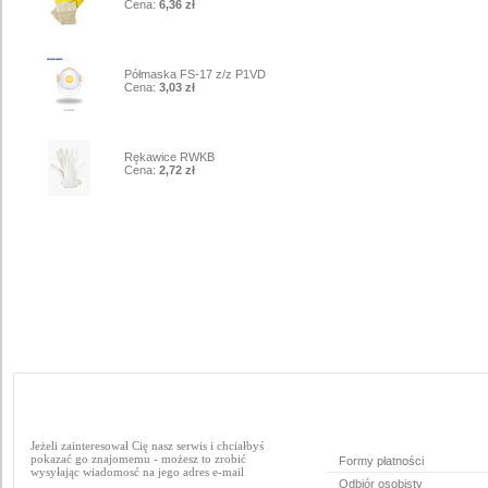
Cena:
6,36 zł
9
Półmaska FS-17 z/z P1VD
Cena:
3,03 zł
10
Rękawice RWKB
Cena:
2,72 zł
Jeżeli zainteresował Cię nasz serwis i chciałbyś
pokazać go znajomemu - możesz to zrobić
Formy płatności
wysyłając wiadomosć na jego adres e-mail
Odbiór osobisty