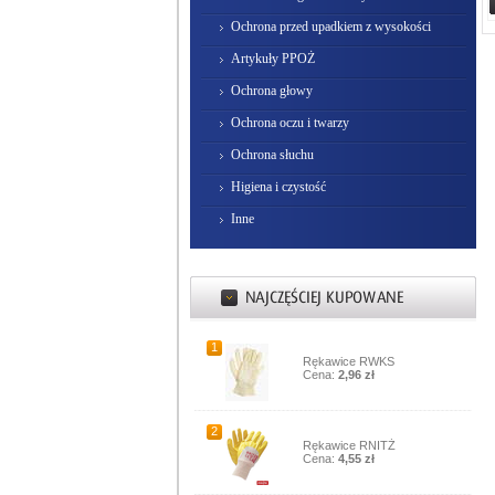
Ochrona przed upadkiem z wysokości
Artykuły PPOŻ
Ochrona głowy
Ochrona oczu i twarzy
Ochrona słuchu
Higiena i czystość
Inne
1
Rękawice RWKS
Cena:
2,96 zł
2
Rękawice RNITŻ
Cena:
4,55 zł