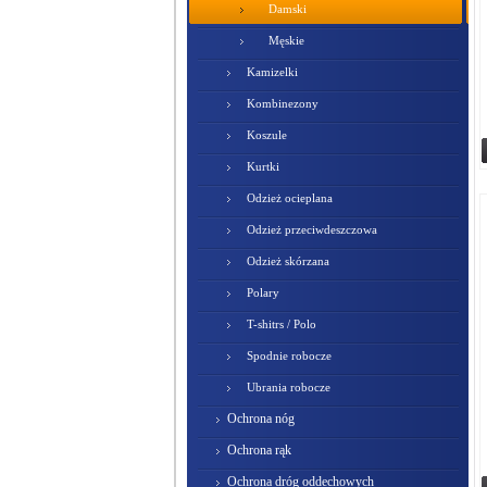
Damski
Męskie
Kamizelki
Kombinezony
Koszule
Kurtki
Odzież ocieplana
Odzież przeciwdeszczowa
Odzież skórzana
Polary
T-shitrs / Polo
Spodnie robocze
Ubrania robocze
Ochrona nóg
Ochrona rąk
Ochrona dróg oddechowych