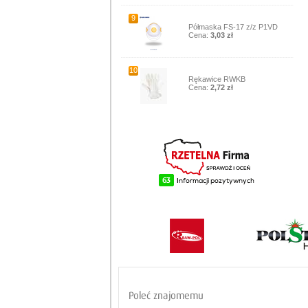
9
Półmaska FS-17 z/z P1VD
Cena:
3,03 zł
10
Rękawice RWKB
Cena:
2,72 zł