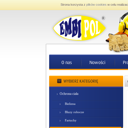
Strona korzysta z
plików cookies
w celu realizac
Ochrona ciała
Bielizna
Bluzy robocze
Fartuchy