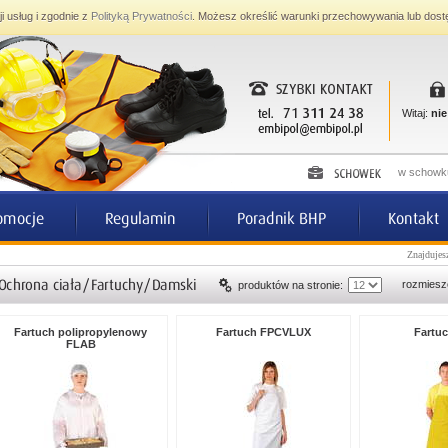
ji usług i zgodnie z
Polityką Prywatności
. Możesz określić warunki przechowywania lub dost
Witaj:
nie
w schowku
Znajdujes
rozmiesz
produktów na stronie:
Fartuch polipropylenowy
Fartuch FPCVLUX
Fartu
FLAB