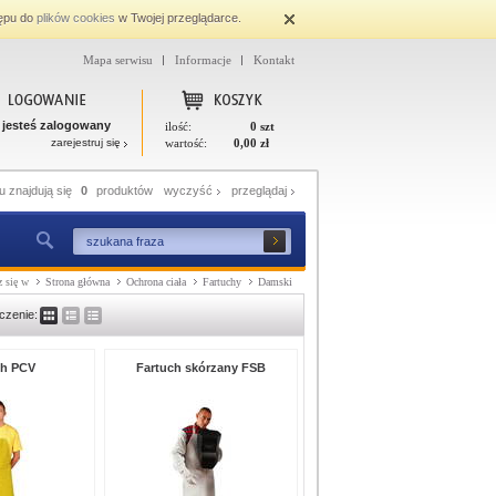
ępu do
plików cookies
w Twojej przeglądarce.
Mapa serwisu
Informacje
Kontakt
 jesteś zalogowany
ilość:
0 szt
zarejestruj się
wartość:
0,00 zł
 znajdują się
0
produktów
wyczyść
przeglądaj
z się w
Strona główna
Ochrona ciała
Fartuchy
Damski
czenie:
ch PCV
Fartuch skórzany FSB