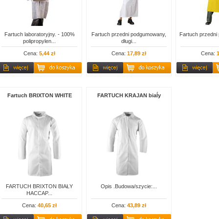
Fartuch laboratoryjny. - 100%
Fartuch przedni podgumowany,
Fartuch przedni
polipropylen...
długi...
Cena:
5,44 zł
Cena:
17,89 zł
Cena:
1
Fartuch BRIXTON WHITE
FARTUCH KRAJAN biaĺy
FARTUCH BRIXTON BIAŁY
Opis .Budowa/szycie:...
HACCAP...
Cena:
40,65 zł
Cena:
43,89 zł