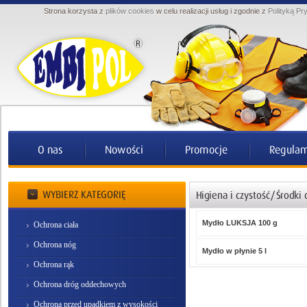
Strona korzysta z
plików cookies
w celu realizacji usług i zgodnie z
Polityką Pr
Mydło LUKSJA 100 g
Ochrona ciała
Ochrona nóg
Mydło w płynie 5 l
Ochrona rąk
Ochrona dróg oddechowych
Ochrona przed upadkiem z wysokości