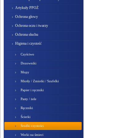
Artykuły PPOŻ
Ochrona głowy
Ochrona oczu i twarzy
Ochrona słuchu
Higiena i czystość
Czyściwo
Dozowniki
Mopy
Miotły / Zmiotki / Szufelki
Papier i ręczniki
Pasty / żele
Ręczniki
Ścierki
Środki czystości
Worki na śmieci