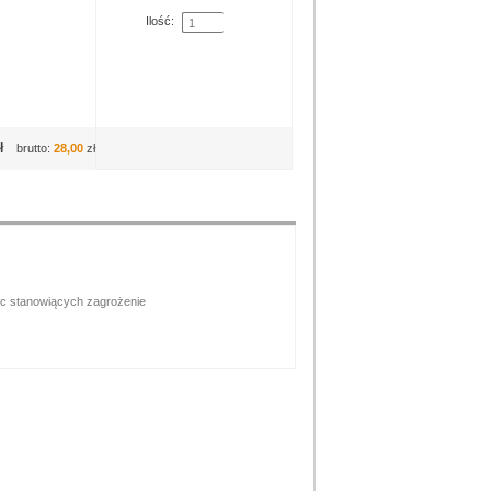
Ilość:
ł
brutto:
28,00
zł
sc stanowiących zagrożenie