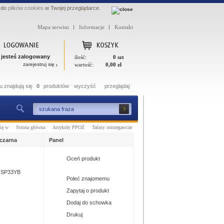
 do
plików cookies
w Twojej przeglądarce.
Mapa serwisu
Informacje
Kontakt
 jesteś zalogowany
ilość:
0 szt
zarejestruj się
wartość:
0,00 zł
 znajdują się
0
produktów
wyczyść
przeglądaj
się w
Strona główna
Artykuły PPOŻ
Taśmy ostrzegawcze
czarna
Panel
Oceń produkt
SOSP33YB
Poleć znajomemu
Zapytaj o produkt
Dodaj do schowka
Drukuj