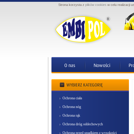
Strona korzysta z
plików cookies
w celu realizacji u
Ochrona ciała
Ochrona nóg
Ochrona rąk
Ochrona dróg oddechowych
Ochrona przed upadkiem z wysokości