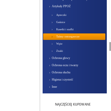
Artykuły PPOŻ
Apteczki
Gaśnice
Kasetki i szafki
Taśmy ostrzegawcze
Węże
Znaki
Ochrona głowy
Ochrona oczu i twarzy
Ochrona słuchu
Higiena i czystość
Inne