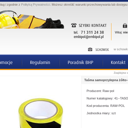
sług i zgodnie z
Polityką Prywatności
. Możesz określić warunki przechowywania lub dostępu
Witaj:
nie
w schowku
Znajdujesz 
Taśma samoprzylepna żółto-
Producent: Raw-pol
Numer katalogowy: 41--TA
Kod producenta: RAW-POL
Jednostka miary: szt