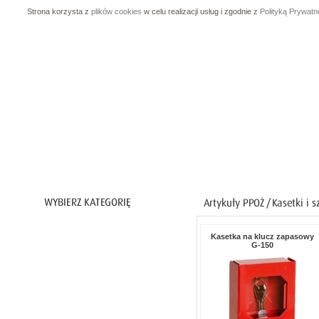
Strona korzysta z
plików cookies
w celu realizacji usług i zgodnie z
Polityką Prywatn
Ochrona ciała
Kasetka na klucz zapasowy
G-150
Ochrona nóg
Ochrona rąk
Ochrona dróg oddechowych
Ochrona przed upadkiem z wysokości