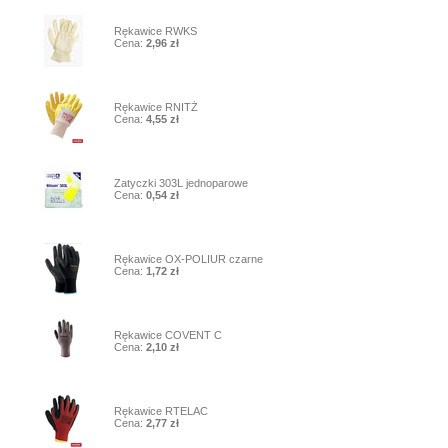
1
Rękawice RWKS
Cena:
2,96 zł
2
Rękawice RNITŻ
Cena:
4,55 zł
3
Zatyczki 303L jednoparowe
Cena:
0,54 zł
4
Rękawice OX-POLIUR czarne
Cena:
1,72 zł
5
Rękawice COVENT C
Cena:
2,10 zł
6
Rękawice RTELAC
Cena:
2,77 zł