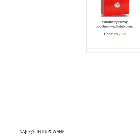
Artykuły PPOŻ
Apteczki
ParametryWersja
podstawowaDodatkowa...
Gaśnice
Cena:
29,75 zł
Kasetki i szafki
Taśmy ostrzegawcze
Węże
Znaki
Ochrona głowy
Ochrona oczu i twarzy
Ochrona słuchu
Higiena i czystość
Inne