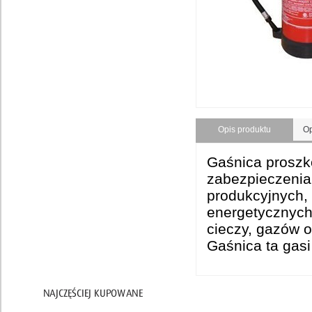
Artykuły PPOŻ
Apteczki
Gaśnice
Kasetki i szafki
Taśmy ostrzegawcze
Węże
Opis produktu
Op
Znaki
Gaśnica proszk
Ochrona głowy
zabezpieczenia
Ochrona oczu i twarzy
produkcyjnych,
Ochrona słuchu
energetycznych 
Higiena i czystość
cieczy, gazów 
Gaśnica ta gasi
Inne