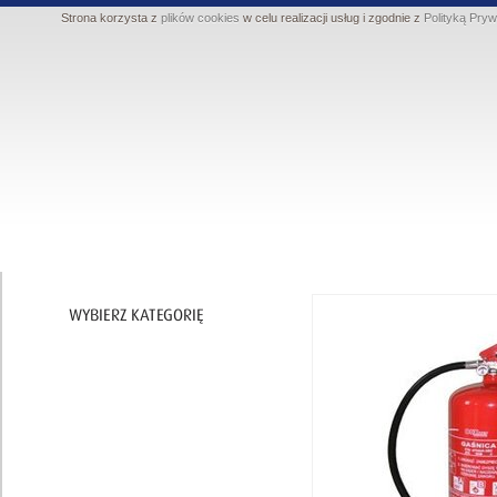
Strona korzysta z
plików cookies
w celu realizacji usług i zgodnie z
Polityką Pryw
Ochrona ciała
Ochrona nóg
Ochrona rąk
Ochrona dróg oddechowych
Ochrona przed upadkiem z wysokości