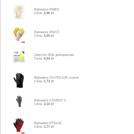
1
Rękawice RWKS
Cena:
2,96 zł
2
Rękawice RNITŻ
Cena:
4,55 zł
3
Zatyczki 303L jednoparowe
Cena:
0,54 zł
4
Rękawice OX-POLIUR czarne
Cena:
1,72 zł
5
Rękawice COVENT C
Cena:
2,10 zł
6
Rękawice RTELAC
Cena:
2,77 zł