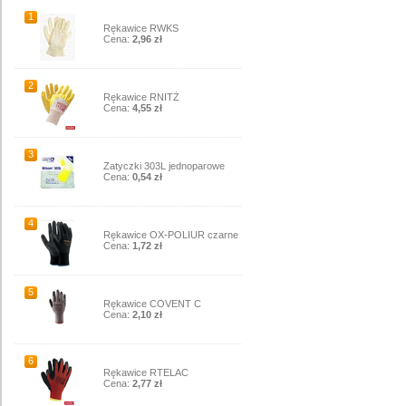
1
Rękawice RWKS
Cena:
2,96 zł
2
Rękawice RNITŻ
Cena:
4,55 zł
3
Zatyczki 303L jednoparowe
Cena:
0,54 zł
4
Rękawice OX-POLIUR czarne
Cena:
1,72 zł
5
Rękawice COVENT C
Cena:
2,10 zł
6
Rękawice RTELAC
Cena:
2,77 zł