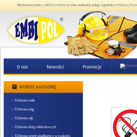
Strona korzysta z
plików cookies
w celu realizacji usług i zgodnie z
Polityką Pryw
Ochrona ciała
Ochrona nóg
Ochrona rąk
Ochrona dróg oddechowych
Ochrona przed upadkiem z wysokości