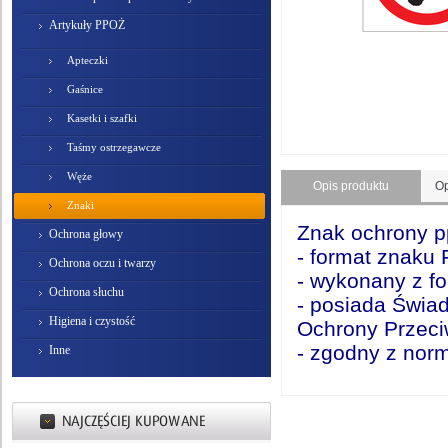
Artykuły PPOŻ
Apteczki
Gaśnice
Kasetki i szafki
Taśmy ostrzegawcze
Węże
Opis produktu
Op
Znaki
Znak ochrony pp
Ochrona głowy
- format
znaku 
Ochrona oczu i twarzy
- wykonany z fo
Ochrona słuchu
- posiada Świ
Higiena i czystość
Ochrony Przeci
- zgodny z nor
Inne