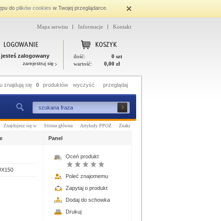
ępu do
plików cookies
w Twojej przeglądarce.
Mapa serwisu
Informacje
Kontakt
 jesteś zalogowany
ilość:
0 szt
zarejestruj się
wartość:
0,00 zł
 znajdują się
0
produktów
wyczyść
przeglądaj
Znajdujesz się w
Strona główna
Artykuły PPOŻ
Znaki
e
Panel
Oceń produkt
UX150
Poleć znajomemu
Zapytaj o produkt
Dodaj do schowka
Drukuj