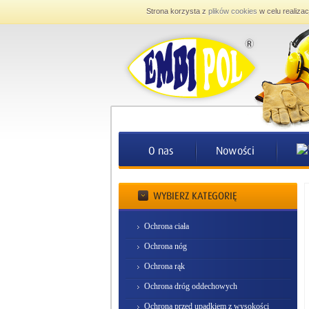
Strona korzysta z
plików cookies
w celu realizac
Ochrona ciała
Ochrona nóg
Ochrona rąk
Ochrona dróg oddechowych
Ochrona przed upadkiem z wysokości