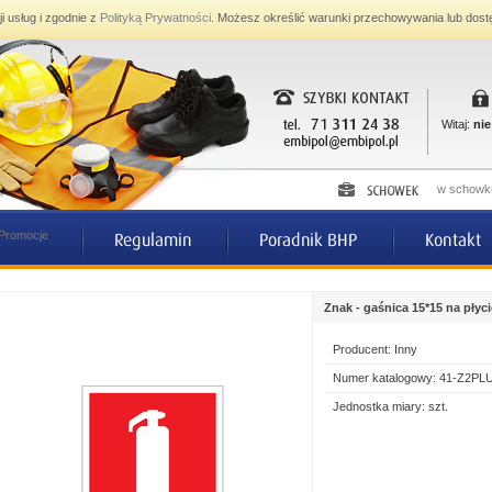
ji usług i zgodnie z
Polityką Prywatności
. Możesz określić warunki przechowywania lub dost
Witaj:
nie
w schowku
Znak - gaśnica 15*15 na płyci
Producent: Inny
Numer katalogowy: 41-Z2PL
Jednostka miary: szt.