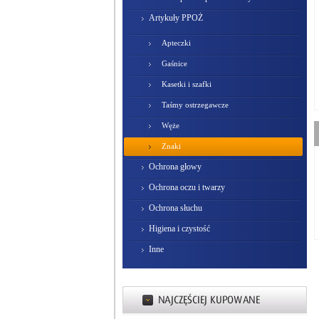
Artykuły PPOŻ
Apteczki
Gaśnice
Kasetki i szafki
Taśmy ostrzegawcze
Węże
Znaki
Ochrona głowy
Ochrona oczu i twarzy
Ochrona słuchu
Higiena i czystość
Inne